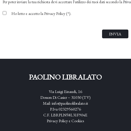
Per poter inviare la tua richiesta devi accettare l'utilizzo dei tuoi dati secondo la
Priva
Ho letto e accetto la Privacy Policy (*).
PAOLINO LIBRALATO
Via Luigi Einaudi, 16
Dosson Di Casier – 31030 (TV)
Mail:
info@paolinolibralato.it
P.Iva 02329560276
C.F. LBRPLN58L31F904E
Privacy Policy
e
Cookies