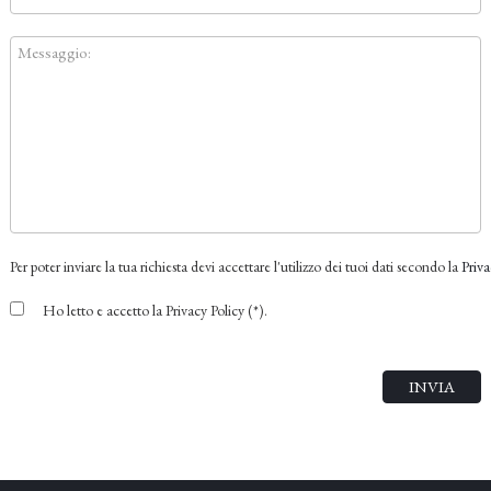
Per poter inviare la tua richiesta devi accettare l'utilizzo dei tuoi dati secondo la
Priva
Ho letto e accetto la Privacy Policy (*).